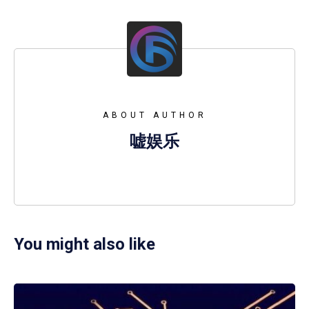
ABOUT AUTHOR
嘘娱乐
You might also like