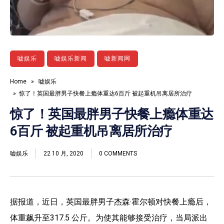
嘘娱乐
嘘娱乐新闻
嘘新闻网
Home
»
嘘娱乐
» 惊了！英国最胖男子快餐上瘾体重达6百斤 被起重机吊离居所治疗
惊了！英国最胖男子快餐上瘾体重达
6百斤 被起重机吊离居所治疗
嘘娱乐
22 10 月, 2020
0 COMMENTS
据报道，近日，英国最胖男子杰森·霍尔顿对快餐上瘾后，
体重飙升至317.5 公斤。为使其能够接受治疗，当局派出