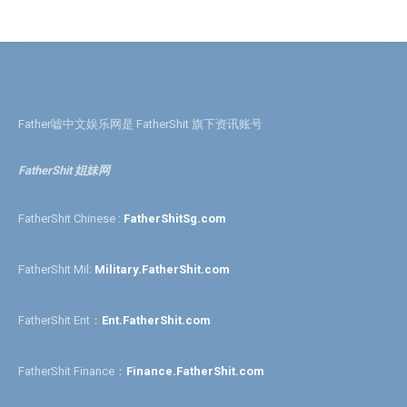
Father嘘中文娱乐网是 FatherShit 旗下资讯账号
FatherShit 姐妹网
FatherShit Chinese :
FatherShitSg.com
FatherShit Mil:
Military.FatherShit.com
FatherShit Ent：
Ent.FatherShit.com
FatherShit Finance：
Finance.FatherShit.com