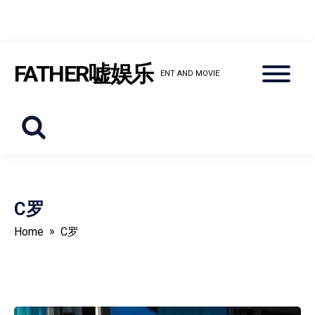
Skip
Menu
FATHER嘘娱乐
to
ENT AND MOVIE
content
C罗
»
Home
C罗