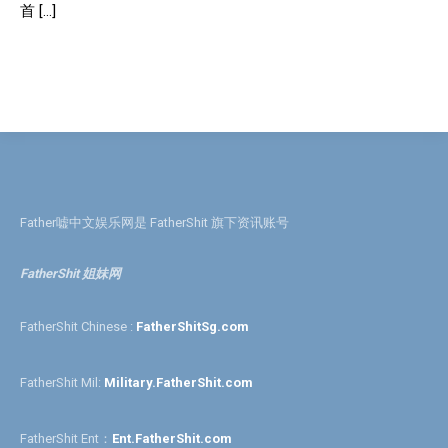
首 […]
Father嘘中文娱乐网是 FatherShit 旗下资讯账号
FatherShit 姐妹网
FatherShit Chinese :
FatherShitSg.com
FatherShit Mil:
Military.FatherShit.com
FatherShit Ent：
Ent.FatherShit.com