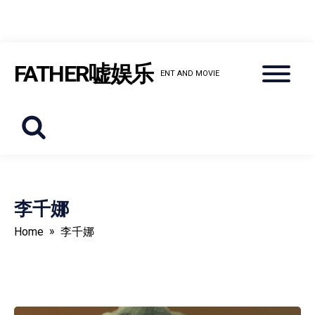
Skip
Menu
FATHER嘘娱乐
to
ENT AND MOVIE
content
李千娜
»
Home
李千娜