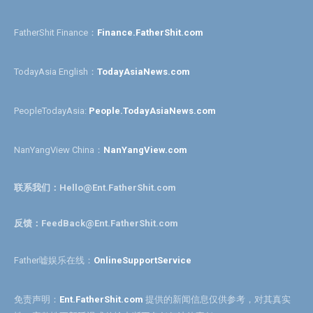
FatherShit Finance：
Finance.FatherShit.com
TodayAsia English：
TodayAsiaNews.com
PeopleTodayAsia:
People.TodayAsiaNews.com
NanYangView China：
NanYangView.com
联系我们：Hello@Ent.FatherShit.com
反馈：FeedBack@Ent.FatherShit.com
Father嘘娱乐在线：
OnlineSupportService
免责声明：
Ent.FatherShit.com
提供的新闻信息仅供参考，对其真实