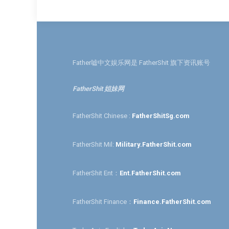
Father嘘中文娱乐网是 FatherShit 旗下资讯账号
FatherShit 姐妹网
FatherShit Chinese :
FatherShitSg.com
FatherShit Mil:
Military.FatherShit.com
FatherShit Ent：
Ent.FatherShit.com
FatherShit Finance：
Finance.FatherShit.com