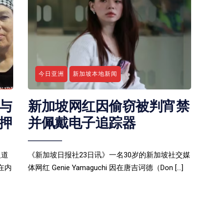
今日亚洲
新加坡本地新闻
与
新加坡网红因偷窃被判宵禁
押
并佩戴电子追踪器
人道
《新加坡日报社23日讯》一名30岁的新加坡社交媒
在内
体网红 Genie Yamaguchi 因在唐吉诃德（Don […]