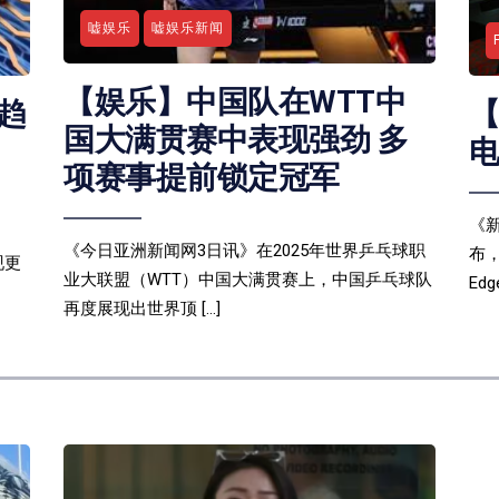
嘘娱乐
嘘娱乐新闻
【娱乐】中国队在WTT中
趋
国大满贯赛中表现强劲 多
项赛事提前锁定冠军
《
《今日亚洲新闻网3日讯》在2025年世界乒乓球职
布
现更
业大联盟（WTT）中国大满贯赛上，中国乒乓球队
Edge
再度展现出世界顶 […]