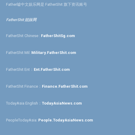
Father嘘中文娱乐网是 FatherShit 旗下资讯账号
FatherShit 姐妹网
FatherShit Chinese :
FatherShitSg.com
FatherShit Mil:
Military.FatherShit.com
FatherShit Ent：
Ent.FatherShit.com
FatherShit Finance：
Finance.FatherShit.com
TodayAsia English：
TodayAsiaNews.com
PeopleTodayAsia:
People.TodayAsiaNews.com