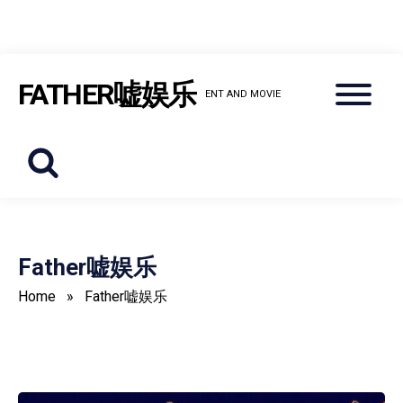
Skip
Menu
FATHER嘘娱乐
to
ENT AND MOVIE
content
Father嘘娱乐
Home
»
Father嘘娱乐